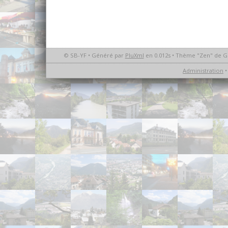
© SB-YF • Généré par
PluXml
en 0.012s • Thème "Zen" de G
Administration