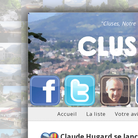
"Cluses, Notre
Accueil
La liste
Votre av
Claude Hugard se lan