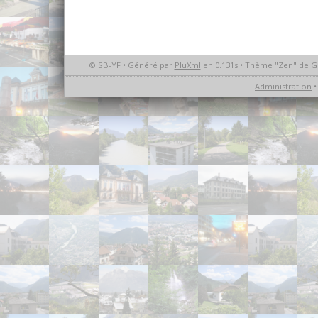
© SB-YF • Généré par
PluXml
en 0.131s • Thème "Zen" de G
Administration