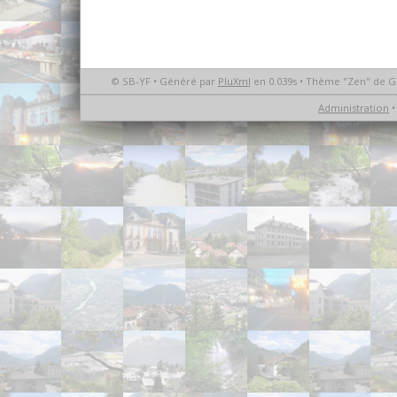
© SB-YF • Généré par
PluXml
en 0.039s • Thème "Zen" de G
Administration